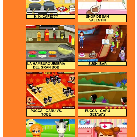
H. K. CAFE???
SHOP DE SAN
VALENTÍN
LA HAMBURGUESERÍA
SUSHI BAR
DEL GRAN BOB
PUCCA - GARU VS.
PUCCA - GARU
TOBE
GETAWAY