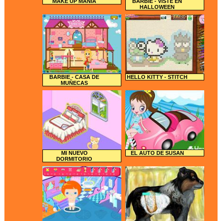
MAKE UP MANIA
BARBIE - VISTE EN
HALLOWEEN
BARBIE - CASA DE
HELLO KITTY - STITCH
MUÑECAS
MI NUEVO
EL AUTO DE SUSAN
DORMITORIO