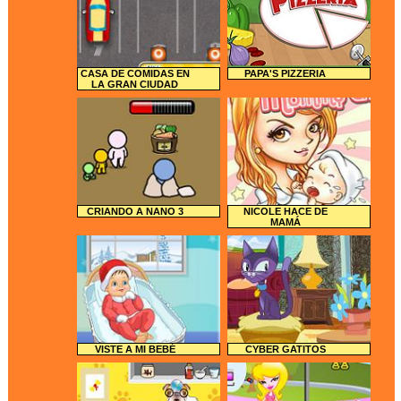
CASA DE COMIDAS EN
PAPA'S PIZZERIA
LA GRAN CIUDAD
CRIANDO A NANO 3
NICOLE HACE DE
MAMÁ
VISTE A MI BEBÉ
CYBER GATITOS