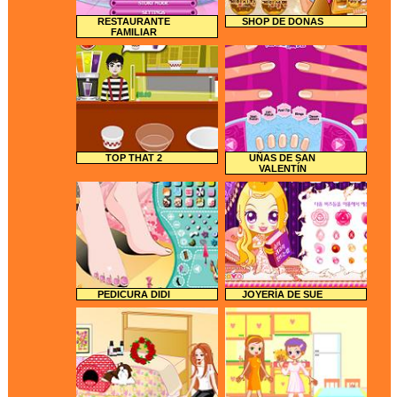
RESTAURANTE
SHOP DE DONAS
FAMILIAR
TOP THAT 2
UÑAS DE SAN
VALENTÍN
PEDICURA DIDI
JOYERÍA DE SUE