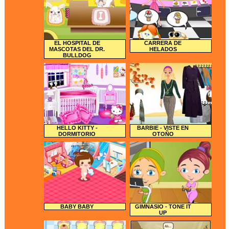
EL HOSPITAL DE
CARRERA DE
MASCOTAS DEL DR.
HELADOS
BULLDOG
HELLO KITTY -
BARBIE - VISTE EN
DORMITORIO
OTOÑO
BABY BABY
GIMNASIO - TONE IT
UP