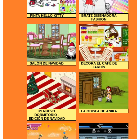
PINTA HELLO KITTY
BRATZ DISEÑADORA
FASHION
SALÓN DE NAVIDAD
DECORA EL CAFÉ DE
JARDÍN
MI NUEVO
LA ODISEA DE ANIKA
DORMITORIO -
EDICIÓN DE NAVIDAD