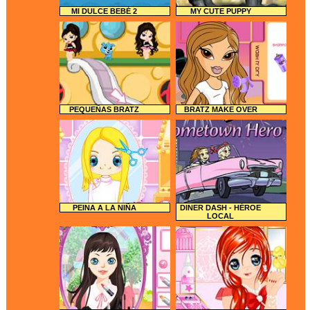
MI DULCE BEBÉ 2
MY CUTE PUPPY
PEQUEÑAS BRATZ
BRATZ MAKE OVER
PEINA A LA NIÑA
DINER DASH - HÉROE
LOCAL