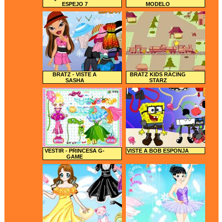
ESPEJO 7
MODELO
BRATZ - VISTE A
BRATZ KIDS RACING
SASHA
STARZ
VESTIR - PRINCESA G-
VISTE A BOB ESPONJA
GAME