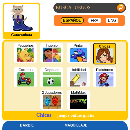
ESPAÑOL
FRA
ENG
Gatoconbota
Pequeños
Ingenio
Pintar
Chicas
Carreras
Deportes
Habilidad
Plataforma
2 Jugadores
MathMax
Chicas
juegos online gratis
BARBIE
MAQUILLAJE