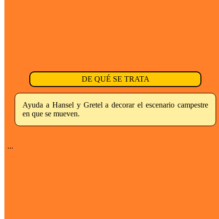
DE QUÉ SE TRATA
Ayuda a Hansel y Gretel a decorar el escenario campestre
en que se mueven.
...