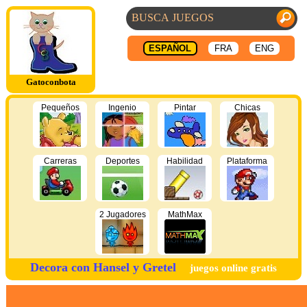
ESPAÑOL
FRA
ENG
Gatoconbota
Pequeños
Ingenio
Pintar
Chicas
Carreras
Deportes
Habilidad
Plataforma
2 Jugadores
MathMax
Decora con Hansel y Gretel
juegos online gratis