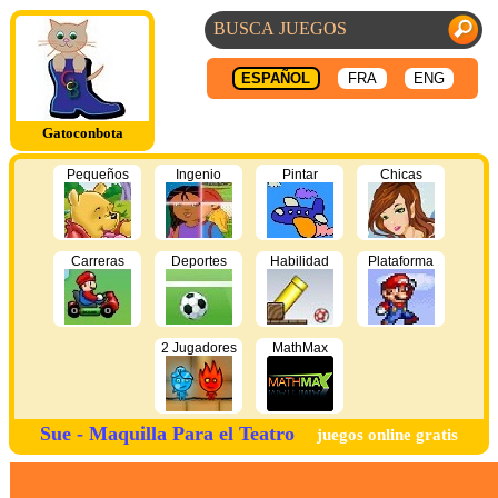
ESPAÑOL
FRA
ENG
Gatoconbota
Pequeños
Ingenio
Pintar
Chicas
Carreras
Deportes
Habilidad
Plataforma
2 Jugadores
MathMax
Sue - Maquilla Para el Teatro
juegos online gratis