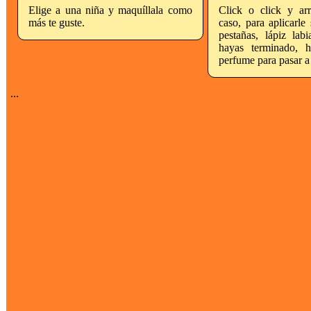
Elige a una niña y maquíllala como
Click o click y arr
más te guste.
caso, para aplicarle
pestañas, lápiz lab
hayas terminado, h
perfume para pasar a 
...