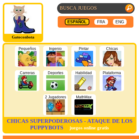
ESPAÑOL
FRA
ENG
Gatoconbota
Pequeños
Ingenio
Pintar
Chicas
Carreras
Deportes
Habilidad
Plataforma
2 Jugadores
MathMax
CHICAS SUPERPODEROSAS - ATAQUE DE LOS
PUPPYBOTS
juegos online gratis