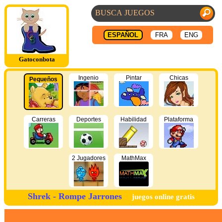
ESPAÑOL
FRA
ENG
Gatoconbota
Ingenio
Pintar
Chicas
Pequeños
Carreras
Deportes
Habilidad
Plataforma
2 Jugadores
MathMax
Shrek - Rompe Jarrones
juegos online gratis