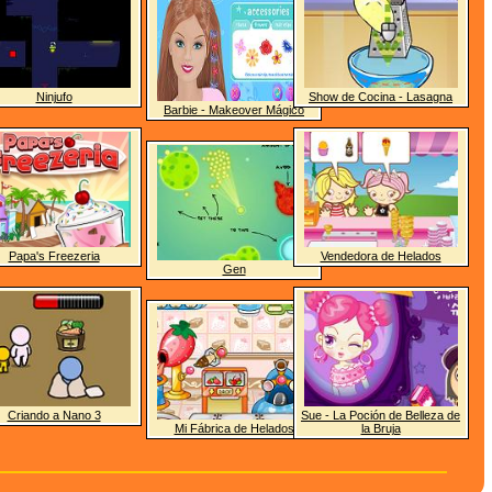
Ninjufo
Show de Cocina - Lasagna
Barbie - Makeover Mágico
Papa's Freezeria
Vendedora de Helados
Gen
Criando a Nano 3
Sue - La Poción de Belleza de
Mi Fábrica de Helados
la Bruja