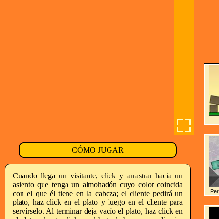
CÓMO JUGAR
Cuando llega un visitante, click y arrastrar hacia un
asiento que tenga un almohadón cuyo color coincida
Per
con el que él tiene en la cabeza; el cliente pedirá un
plato, haz click en el plato y luego en el cliente para
servírselo. Al terminar deja vacío el plato, haz click en