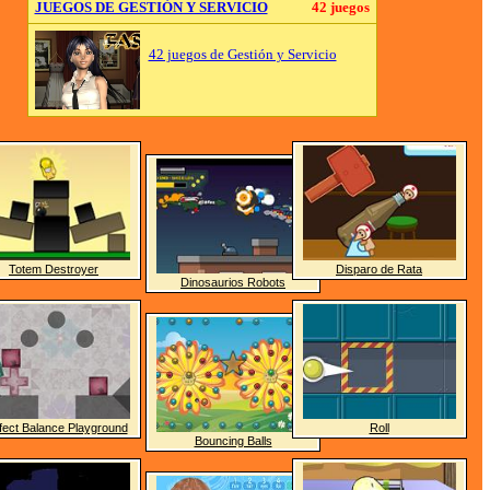
JUEGOS DE GESTIÓN Y SERVICIO
42 juegos
42 juegos de Gestión y Servicio
Totem Destroyer
Disparo de Rata
Dinosaurios Robots
fect Balance Playground
Roll
Bouncing Balls