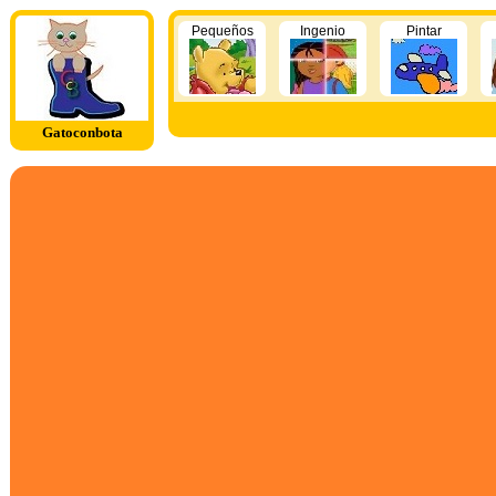
Pequeños
Ingenio
Pintar
Gatoconbota