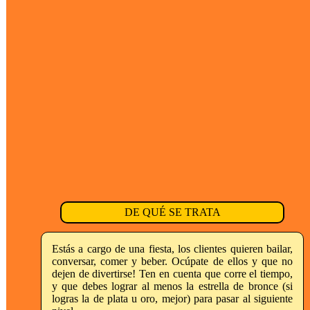
DE QUÉ SE TRATA
Estás a cargo de una fiesta, los clientes quieren bailar,
conversar, comer y beber. Ocúpate de ellos y que no
dejen de divertirse! Ten en cuenta que corre el tiempo,
y que debes lograr al menos la estrella de bronce (si
logras la de plata u oro, mejor) para pasar al siguiente