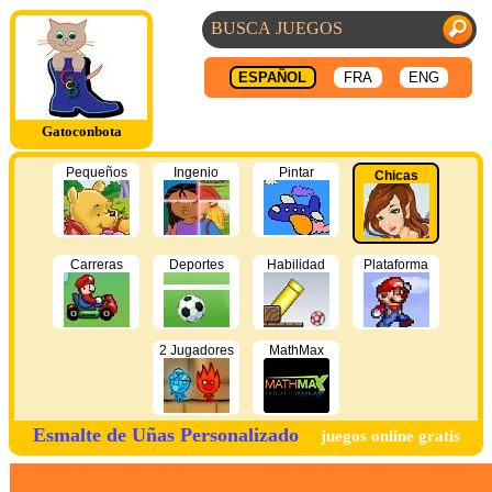
ESPAÑOL
FRA
ENG
Gatoconbota
Pequeños
Ingenio
Pintar
Chicas
Carreras
Deportes
Habilidad
Plataforma
2 Jugadores
MathMax
Esmalte de Uñas Personalizado
juegos online gratis