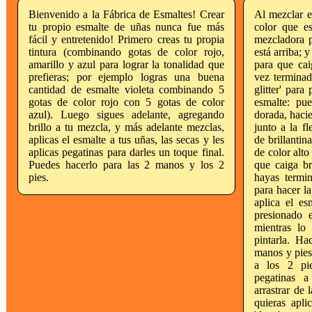
Bienvenido a la Fábrica de Esmaltes! Crear
Al mezclar es
tu propio esmalte de uñas nunca fue más
color que e
fácil y entretenido! Primero creas tu propia
mezcladora p
tintura (combinando gotas de color rojo,
está arriba; y
amarillo y azul para lograr la tonalidad que
para que cai
prefieras; por ejemplo logras una buena
vez terminad
cantidad de esmalte violeta combinando 5
glitter' para
gotas de color rojo con 5 gotas de color
esmalte: pue
azul). Luego sigues adelante, agregando
dorada, hacie
brillo a tu mezcla, y más adelante mezclas,
junto a la f
aplicas el esmalte a tus uñas, las secas y les
de brillantin
aplicas pegatinas para darles un toque final.
de color alto
Puedes hacerlo para las 2 manos y los 2
que caiga br
pies.
hayas termin
para hacer la
aplica el es
presionado 
mientras lo
pintarla. Ha
manos y pies
a los 2 pi
pegatinas a
arrastrar de 
quieras apli