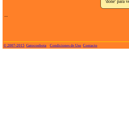
'done' para ve
...
© 2007-2015
Gatoconbota
Condiciones de Uso
Contacto