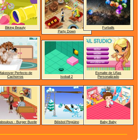
Biking Beauty
Furballs
Party Down
Makeover Perfecto de
Esmalte de Uñas
Cachorros
Isoball 2
Personalizado
aboulous - Burger Bustle
Béisbol Pingüino
Baby Baby