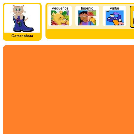
Pequeños
Ingenio
Pintar
Gatoconbota