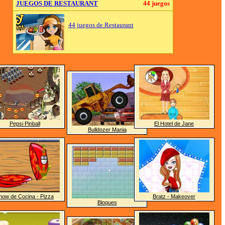
JUEGOS DE RESTAURANT
44 juegos
44 juegos de Restaurant
Pepsi Pinball
El Hotel de Jane
Bulldozer Mania
how de Cocina - Pizza
Bratz - Makeover
Bloques