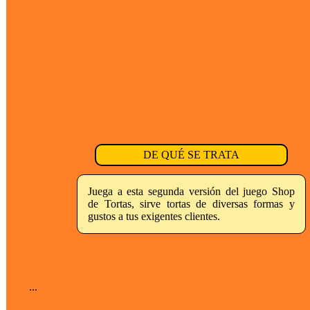
DE QUÉ SE TRATA
Juega a esta segunda versión del juego Shop
de Tortas, sirve tortas de diversas formas y
gustos a tus exigentes clientes.
...