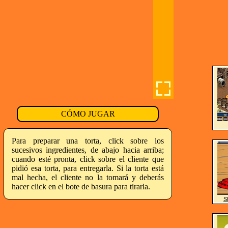
CÓMO JUGAR
Para preparar una torta, click sobre los
sucesivos ingredientes, de abajo hacia arriba;
cuando esté pronta, click sobre el cliente que
pidió esa torta, para entregarla. Si la torta está
mal hecha, el cliente no la tomará y deberás
hacer click en el bote de basura para tirarla.
S