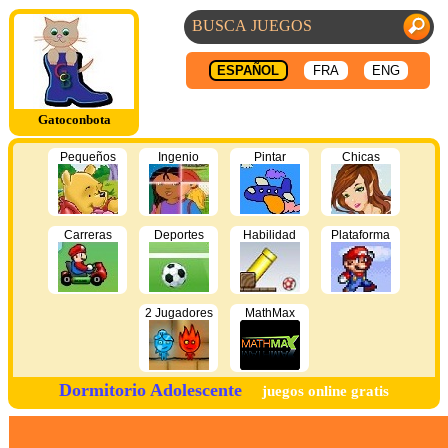
ESPAÑOL
FRA
ENG
Gatoconbota
Pequeños
Ingenio
Pintar
Chicas
Carreras
Deportes
Habilidad
Plataforma
2 Jugadores
MathMax
Dormitorio Adolescente
juegos online gratis