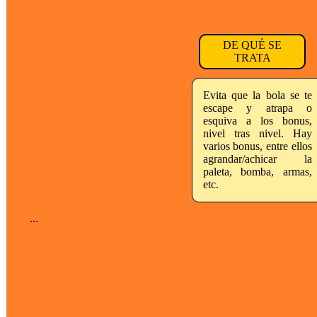
DE QUÉ SE
TRATA
Evita que la bola se te
escape y atrapa o
esquiva a los bonus,
nivel tras nivel. Hay
varios bonus, entre ellos
agrandar/achicar la
paleta, bomba, armas,
etc.
...