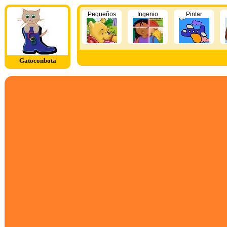
Pequeños
Ingenio
Pintar
Gatoconbota