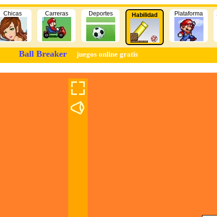
Chicas
Carreras
Deportes
Plataforma
Habilidad
Ball Breaker
juegos online gratis