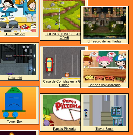
H. K. Cafe???
LOONEY TUNES - LAND
GRAB
El Tesoro de las Hadas
Galaktoid
Casa de Comidas en la Gran
Ciudad
Bar de Susy Atareado
Tower Box
Papa's Pizzeria
Tower Bloxx