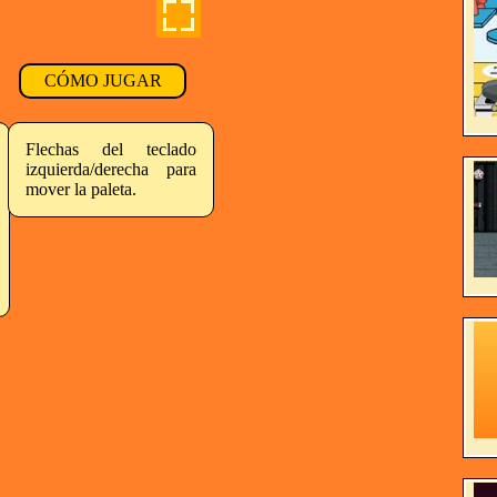
CÓMO JUGAR
Flechas del teclado
izquierda/derecha para
mover la paleta.