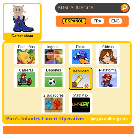
ESPAÑOL
FRA
ENG
Gatoconbota
Pequeños
Ingenio
Pintar
Chicas
Carreras
Deportes
Plataforma
Habilidad
2 Jugadores
MathMax
Pico's Infantry Covert Operatives
juegos online gratis