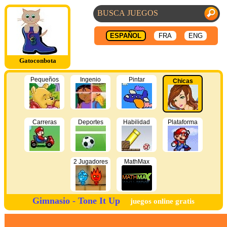
ESPAÑOL
FRA
ENG
Gatoconbota
Pequeños
Ingenio
Pintar
Chicas
Carreras
Deportes
Habilidad
Plataforma
2 Jugadores
MathMax
Gimnasio - Tone It Up
juegos online gratis