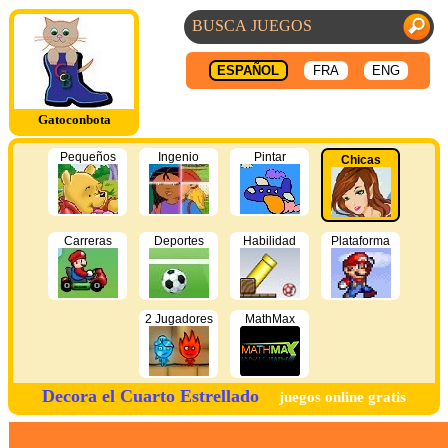
ESPAÑOL
FRA
ENG
Gatoconbota
Pequeños
Ingenio
Pintar
Chicas
Carreras
Deportes
Habilidad
Plataforma
2 Jugadores
MathMax
Decora el Cuarto Estrellado
juegos online gratis