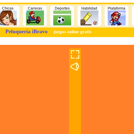
Chicas
Carreras
Deportes
Habilidad
Plataforma
Peluquería iBravo
juegos online gratis