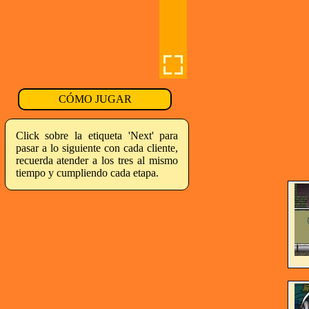
CÓMO JUGAR
Click sobre la etiqueta 'Next' para
pasar a lo siguiente con cada cliente,
recuerda atender a los tres al mismo
tiempo y cumpliendo cada etapa.