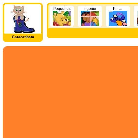
Pequeños
Ingenio
Pintar
Gatoconbota