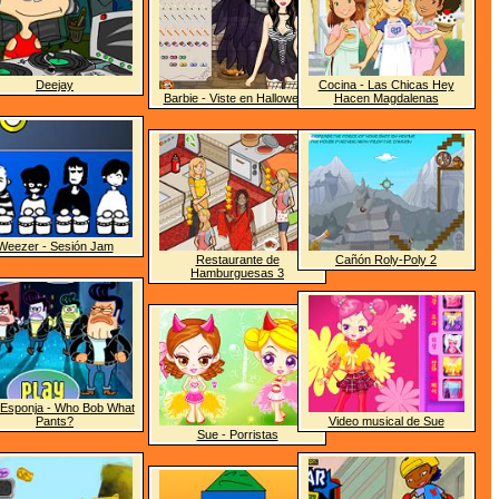
Deejay
Cocina - Las Chicas Hey
Barbie - Viste en Halloween
Hacen Magdalenas
Weezer - Sesión Jam
Restaurante de
Cañón Roly-Poly 2
Hamburguesas 3
Esponja - Who Bob What
Pants?
Video musical de Sue
Sue - Porristas