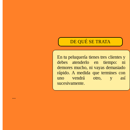
DE QUÉ SE TRATA
En tu peluquería tienes tres clientes y
debes atenderlo en tiempo: ni
demores mucho, ni vayas demasiado
rápido. A medida que termines con
uno vendrá otro, y así
sucesivamente.
...