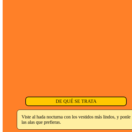
DE QUÉ SE TRATA
Viste al hada nocturna con los vestidos más lindos, y ponle
las alas que prefieras.