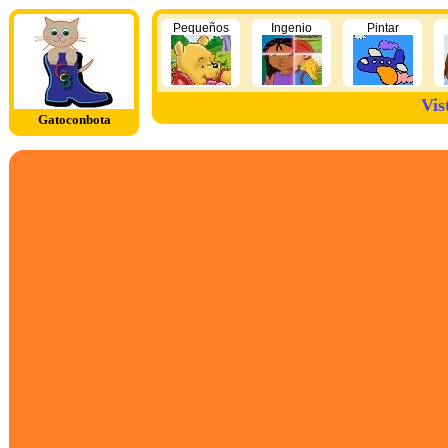
Pequeños
Ingenio
Pintar
Vis
Gatoconbota