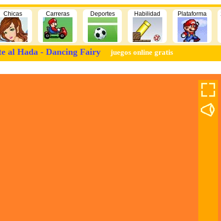
Chicas
Carreras
Deportes
Habilidad
Plataforma
te al Hada - Dancing Fairy
juegos online gratis