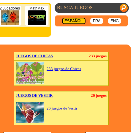
2 Jugadores
MathMax
ESPAÑOL
FRA
ENG
JUEGOS DE CHICAS
233 juegos
233 juegos de Chicas
JUEGOS DE VESTIR
26 juegos
26 juegos de Vestir