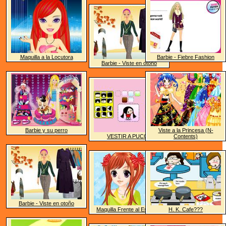
Maquilla a la Locutora
Barbie - Fiebre Fashion
Barbie - Viste en otoño
Barbie y su perro
Viste a la Princesa (N-
VESTIR A PUCCA
Contents)
Barbie - Viste en otoño
Maquilla Frente al Espejo 3
H. K. Cafe???