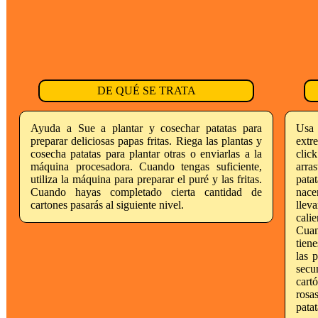
DE QUÉ SE TRATA
Ayuda a Sue a plantar y cosechar patatas para
Usa 
preparar deliciosas papas fritas. Riega las plantas y
extr
cosecha patatas para plantar otras o enviarlas a la
clic
máquina procesadora. Cuando tengas suficiente,
arra
utiliza la máquina para preparar el puré y las fritas.
pata
Cuando hayas completado cierta cantidad de
nace
cartones pasarás al siguiente nivel.
llev
cali
Cuan
tien
las 
secu
cart
rosa
patat