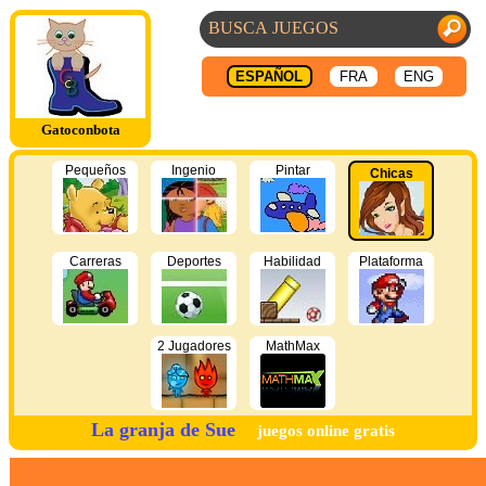
ESPAÑOL
FRA
ENG
Gatoconbota
Pequeños
Ingenio
Pintar
Chicas
Carreras
Deportes
Habilidad
Plataforma
2 Jugadores
MathMax
La granja de Sue
juegos online gratis