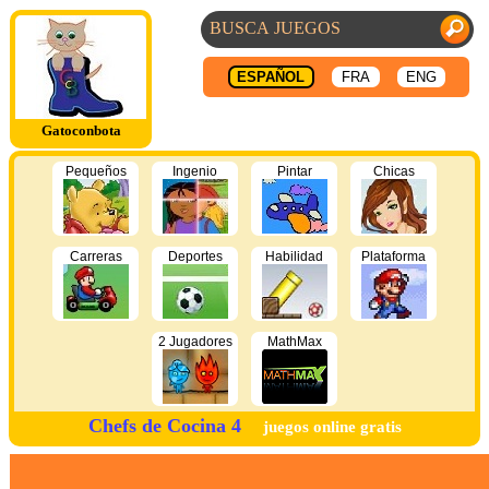
ESPAÑOL
FRA
ENG
Gatoconbota
Pequeños
Ingenio
Pintar
Chicas
Carreras
Deportes
Habilidad
Plataforma
2 Jugadores
MathMax
Chefs de Cocina 4
juegos online gratis