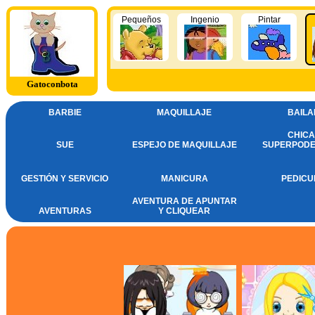
Pequeños
Ingenio
Pintar
Gatoconbota
BARBIE
MAQUILLAJE
BAILA
CHICA
SUE
ESPEJO DE MAQUILLAJE
SUPERPOD
GESTIÓN Y SERVICIO
MANICURA
PEDICU
AVENTURA DE APUNTAR
AVENTURAS
Y CLIQUEAR