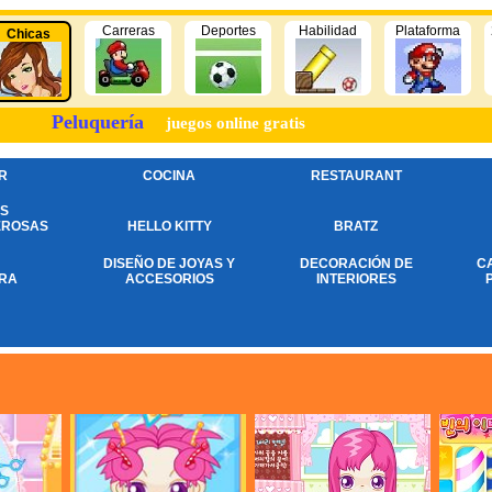
Carreras
Deportes
Habilidad
Plataforma
Chicas
Peluquería
juegos online gratis
R
COCINA
RESTAURANT
S
EROSAS
HELLO KITTY
BRATZ
DISEÑO DE JOYAS Y
DECORACIÓN DE
C
RA
ACCESORIOS
INTERIORES