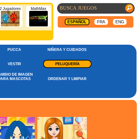
2 Jugadores
MathMax
ESPAÑOL
FRA
ENG
PUCCA
NIÑERA Y CUIDADOS
VESTIR
PELUQUERÍA
AMBIO DE IMAGEN
PARA MASCOTAS
ORDENAR Y LIMPIAR