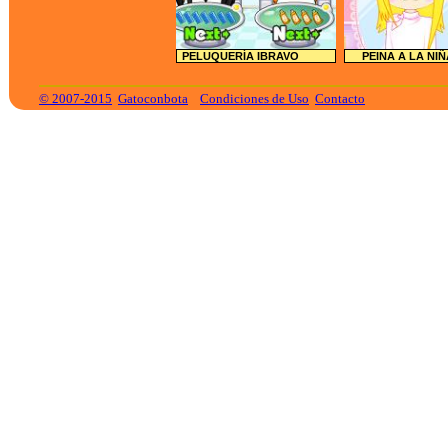
PELUQUERÍA IBRAVO
PEINA A LA NI
© 2007-2015
Gatoconbota
Condiciones de Uso
Contacto