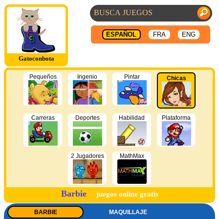
ESPAÑOL
FRA
ENG
Gatoconbota
Pequeños
Ingenio
Pintar
Chicas
Carreras
Deportes
Habilidad
Plataforma
2 Jugadores
MathMax
Barbie
juegos online gratis
BARBIE
MAQUILLAJE