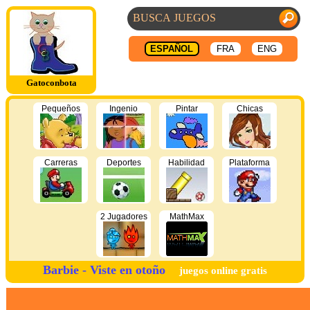
ESPAÑOL
FRA
ENG
Gatoconbota
Pequeños
Ingenio
Pintar
Chicas
Carreras
Deportes
Habilidad
Plataforma
2 Jugadores
MathMax
Barbie - Viste en otoño
juegos online gratis