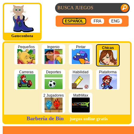
ESPAÑOL
FRA
ENG
Gatoconbota
Pequeños
Ingenio
Pintar
Chicas
Carreras
Deportes
Habilidad
Plataforma
2 Jugadores
MathMax
Barbería de Bin
juegos online gratis