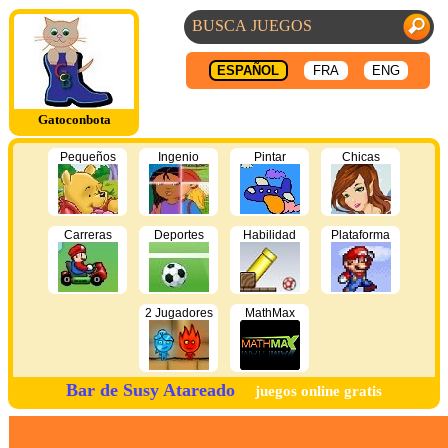
ESPAÑOL
FRA
ENG
Gatoconbota
Pequeños
Ingenio
Pintar
Chicas
Carreras
Deportes
Habilidad
Plataforma
2 Jugadores
MathMax
Bar de Susy Atareado
juegos online gratis