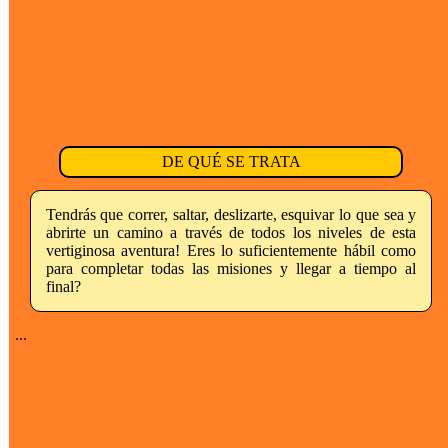
DE QUÉ SE TRATA
Tendrás que correr, saltar, deslizarte, esquivar lo que sea y
abrirte un camino a través de todos los niveles de esta
vertiginosa aventura! Eres lo suficientemente hábil como
para completar todas las misiones y llegar a tiempo al
final?
...