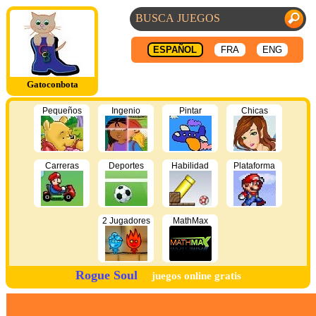
ESPAÑOL
FRA
ENG
Gatoconbota
Pequeños
Ingenio
Pintar
Chicas
Carreras
Deportes
Habilidad
Plataforma
2 Jugadores
MathMax
Rogue Soul
juegos online gratis