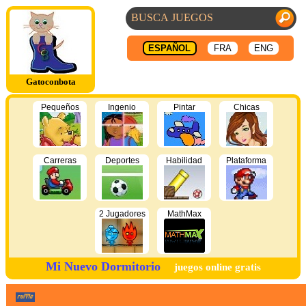
ESPAÑOL
FRA
ENG
Gatoconbota
Pequeños
Ingenio
Pintar
Chicas
Carreras
Deportes
Habilidad
Plataforma
2 Jugadores
MathMax
Mi Nuevo Dormitorio
juegos online gratis