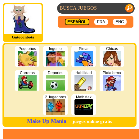
ESPAÑOL
FRA
ENG
Gatoconbota
Pequeños
Ingenio
Pintar
Chicas
Carreras
Deportes
Habilidad
Plataforma
2 Jugadores
MathMax
Make Up Mania
juegos online gratis