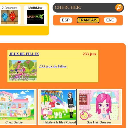
2 Joueurs
MathMax
ESP
FRANÇAIS
ENG
JEUX DE FILLES
233 jeux
233 jeux de Filles
Chez Barbie
Habille à la fille (Roiworld)
Sue Hair Dresser