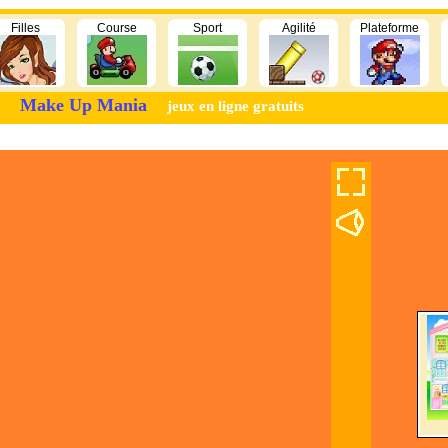
Filles
Course
Sport
Agilité
Plateforme
Make Up Mania
jeux en ligne gratuits