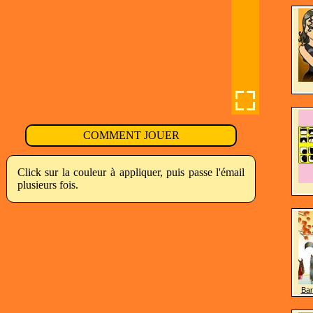
COMMENT JOUER
Click sur la couleur à appliquer, puis passe l'émail
plusieurs fois.
Bar