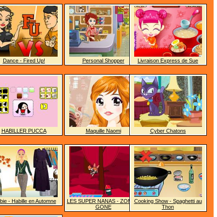
Dance - Fired Up!
Personal Shopper
Livraison Express de Sue
HABILLER PUCCA
Maquille Naomi
Cyber Chatons
bie - Habille en Automne
LES SUPER NANAS - ZOM-B-
Cooking Show - Spaghetti au
GONE
Thon