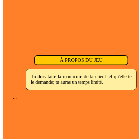
À PROPOS DU JEU
Tu dois faire la manucure de la client tel qu'elle te
le demande; tu auras un temps limité.
...