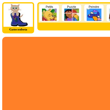
Petits
Puzzle
Peindre
Gatoconbota