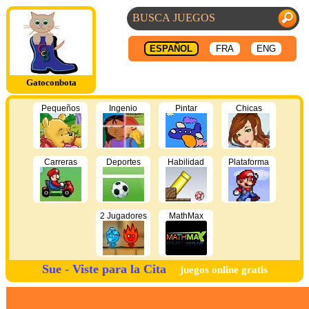
ESPAÑOL
FRA
ENG
Gatoconbota
Pequeños
Ingenio
Pintar
Chicas
Carreras
Deportes
Habilidad
Plataforma
2 Jugadores
MathMax
Sue - Viste para la Cita
juegos online gratis