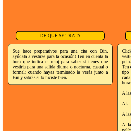
DE QUÉ SE TRATA
Sue hace preparativos para una cita con Bin,
Click
ayúdala a vestirse para la ocasión! Ten en cuenta la
vest
hora que indica el reloj para saber si tienes que
peina
vestirla para una salida diurna o nocturna, casual o
Ten 
formal; cuando hayas terminado la verás junto a
tipo
Bin y sabrás si lo hiciste bien.
cada
hora
A la
A la
A la
A l
pelíc