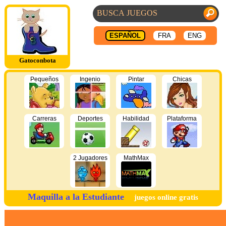
ESPAÑOL
FRA
ENG
Gatoconbota
Pequeños
Ingenio
Pintar
Chicas
Carreras
Deportes
Habilidad
Plataforma
2 Jugadores
MathMax
Maquilla a la Estudiante
juegos online gratis