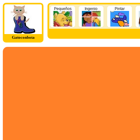
Pequeños
Ingenio
Pintar
Gatoconbota