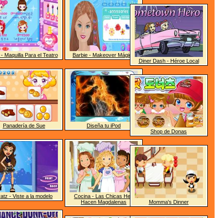
- Maquilla Para el Teatro
Barbie - Makeover Mágico
Diner Dash - Héroe Local
Panadería de Sue
Diseña tu iPod
Shop de Donas
atz - Viste a la modelo
Cocina - Las Chicas Hey
Hacen Magdalenas
Momma's Dinner