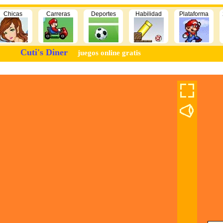
Chicas
Carreras
Deportes
Habilidad
Plataforma
Cuti's Diner
juegos online gratis