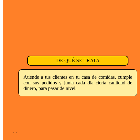
DE QUÉ SE TRATA
Atiende a tus clientes en tu casa de comidas, cumple
con sus pedidos y junta cada día cierta cantidad de
dinero, para pasar de nivel.
...