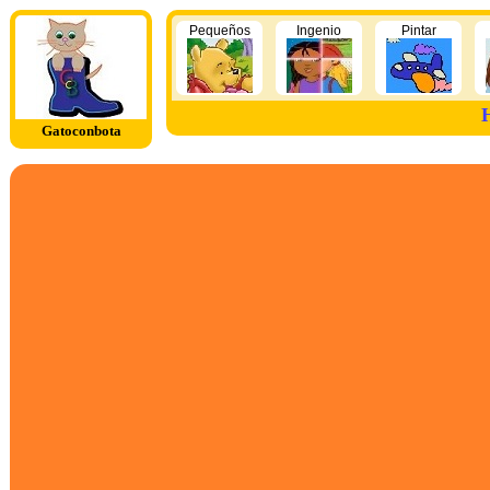
Pequeños
Ingenio
Pintar
H
Gatoconbota