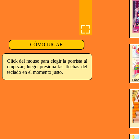
CÓMO JUGAR
Click del mouse para elegir la porrista al
empezar; luego presiona las flechas del
teclado en el momento justo.
Fábr