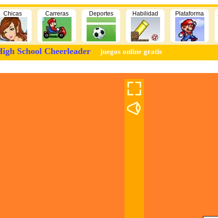
Chicas
Carreras
Deportes
Habilidad
Plataforma
igh School Cheerleader
juegos online gratis