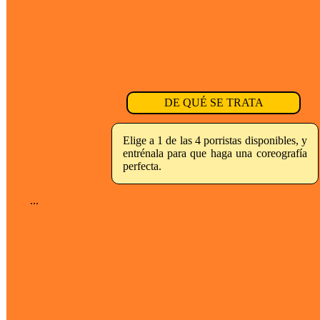
DE QUÉ SE TRATA
Elige a 1 de las 4 porristas disponibles, y
entrénala para que haga una coreografía
perfecta.
...