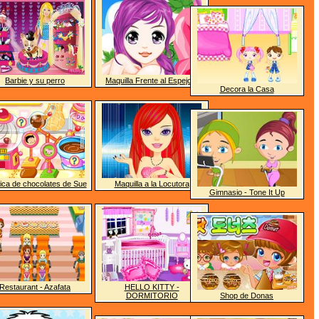
Barbie y su perro
Maquilla Frente al Espejo 7
Decora la Casa
ica de chocolates de Sue
Maquilla a la Locutora
Gimnasio - Tone It Up
Restaurant - Azafata
HELLO KITTY -
DORMITORIO
Shop de Donas