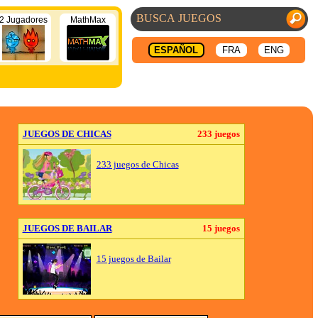
2 Jugadores
MathMax
ESPAÑOL
FRA
ENG
JUEGOS DE CHICAS
233 juegos
233 juegos de Chicas
JUEGOS DE BAILAR
15 juegos
15 juegos de Bailar