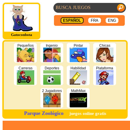
ESPAÑOL
FRA
ENG
Gatoconbota
Pequeños
Ingenio
Pintar
Chicas
Carreras
Deportes
Habilidad
Plataforma
2 Jugadores
MathMax
Parque Zoológico
juegos online gratis