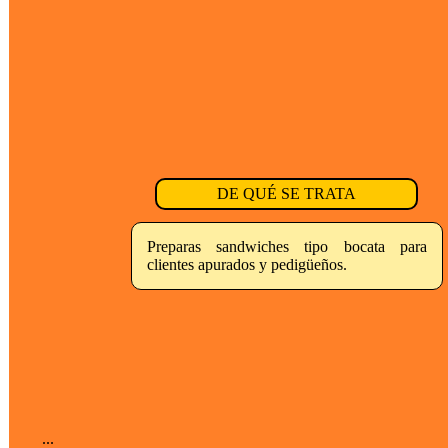
DE QUÉ SE TRATA
Preparas sandwiches tipo bocata para
clientes apurados y pedigüeños.
...