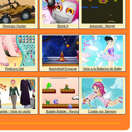
Dinosaur Hunter
Bomb It
Arkanoid - Mengtt
Pedicura Didi
Basketball Espacial
Viste a la Bailarina de Ballet
arbie - Viste en otoño
Bubble Bobble - Revival
Cupido por Siempre