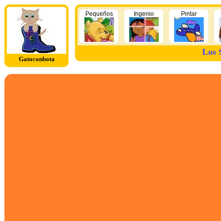
Pequeños
Ingenio
Pintar
Los 
Gatoconbota