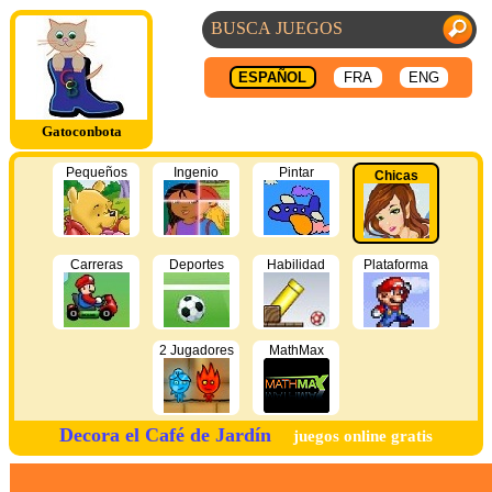
ESPAÑOL
FRA
ENG
Gatoconbota
Pequeños
Ingenio
Pintar
Chicas
Carreras
Deportes
Habilidad
Plataforma
2 Jugadores
MathMax
Decora el Café de Jardín
juegos online gratis