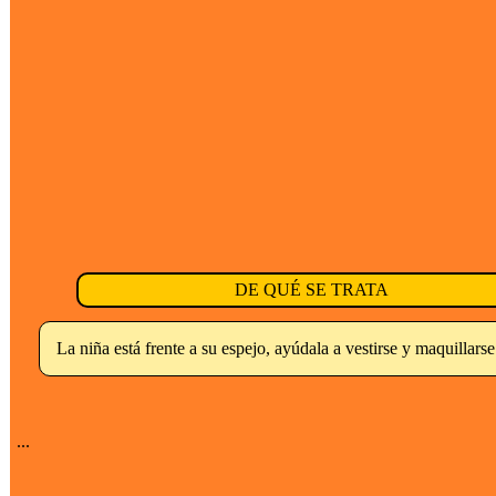
DE QUÉ SE TRATA
La niña está frente a su espejo, ayúdala a vestirse y maquillarse
...