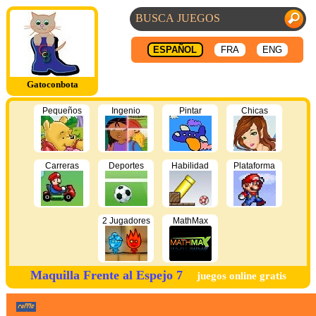
ESPAÑOL
FRA
ENG
Gatoconbota
Pequeños
Ingenio
Pintar
Chicas
Carreras
Deportes
Habilidad
Plataforma
2 Jugadores
MathMax
Maquilla Frente al Espejo 7
juegos online gratis