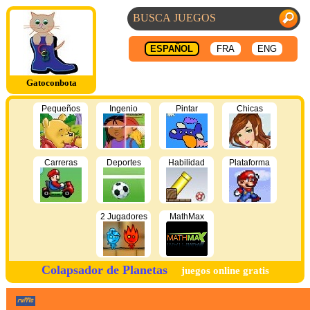
ESPAÑOL
FRA
ENG
Gatoconbota
Pequeños
Ingenio
Pintar
Chicas
Carreras
Deportes
Habilidad
Plataforma
2 Jugadores
MathMax
Colapsador de Planetas
juegos online gratis