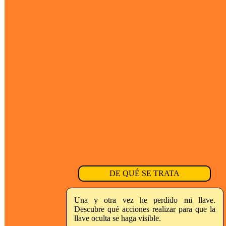
DE QUÉ SE TRATA
Una y otra vez he perdido mi llave.
Descubre qué acciones realizar para que la
llave oculta se haga visible.