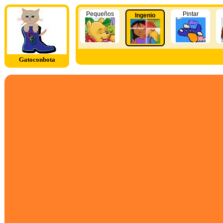
Pequeños
Pintar
Ingenio
Gatoconbota