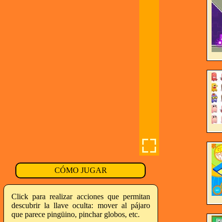
CÓMO JUGAR
Click para realizar acciones que permitan
descubrir la llave oculta: mover al pájaro
que parece pingüino, pinchar globos, etc.