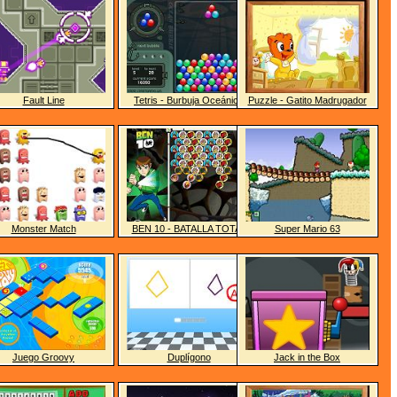
Fault Line
Tetris - Burbuja Oceánica
Puzzle - Gatito Madrugador
Monster Match
BEN 10 - BATALLA TOTAL
Super Mario 63
Juego Groovy
Duplígono
Jack in the Box