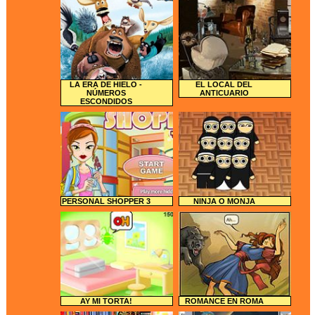
LA ERA DE HIELO -
EL LOCAL DEL
NÚMEROS
ANTICUARIO
ESCONDIDOS
PERSONAL SHOPPER 3
NINJA O MONJA
AY MI TORTA!
ROMANCE EN ROMA