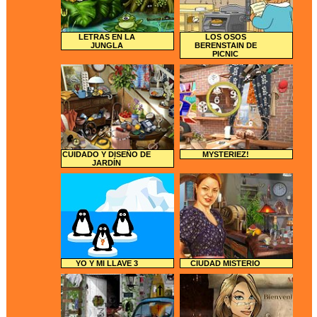
LETRAS EN LA
LOS OSOS
JUNGLA
BERENSTAIN DE
PICNIC
CUIDADO Y DISEÑO DE
MYSTERIEZ!
JARDÍN
YO Y MI LLAVE 3
CIUDAD MISTERIO