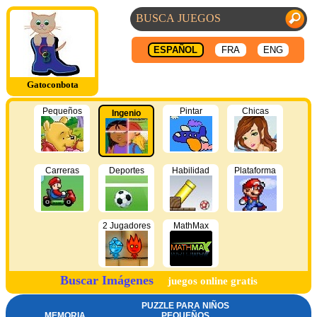
ESPAÑOL
FRA
ENG
Gatoconbota
Pequeños
Pintar
Chicas
Ingenio
Carreras
Deportes
Habilidad
Plataforma
2 Jugadores
MathMax
Buscar Imágenes
juegos online gratis
PUZZLE PARA NIÑOS
MEMORIA
PEQUEÑOS