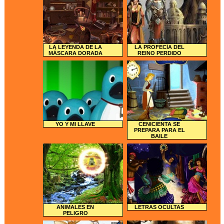
LA LEYENDA DE LA
LA PROFECÍA DEL
MÁSCARA DORADA
REINO PERDIDO
YO Y MI LLAVE
CENICIENTA SE
PREPARA PARA EL
BAILE
ANIMALES EN
LETRAS OCULTAS
PELIGRO