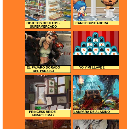
OBJETOS OCULTOS -
CANDY BUSCADORA
SUPERMERCADO
EL PÁJARO DORADO
YO Y MI LLAVE 2
DEL PARAÍSO
PRINCESS BRIDE -
LÁMPARA DE ALADINO
MIRACLE MAX