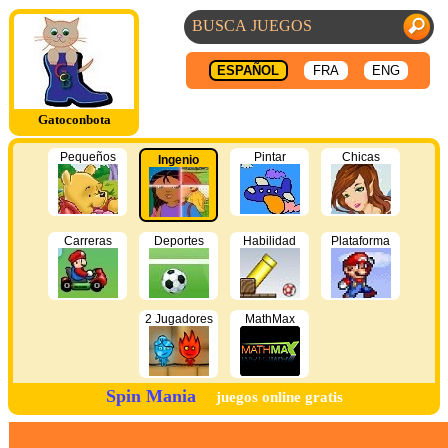
ESPAÑOL
FRA
ENG
Gatoconbota
Pequeños
Pintar
Chicas
Ingenio
Carreras
Deportes
Habilidad
Plataforma
2 Jugadores
MathMax
Spin Mania
juegos online gratis