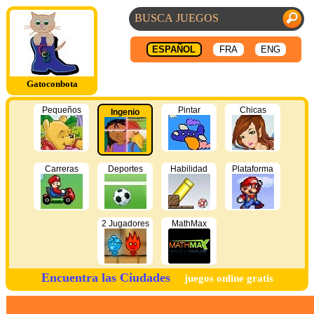
ESPAÑOL
FRA
ENG
Gatoconbota
Pequeños
Pintar
Chicas
Ingenio
Carreras
Deportes
Habilidad
Plataforma
2 Jugadores
MathMax
Encuentra las Ciudades
juegos online gratis