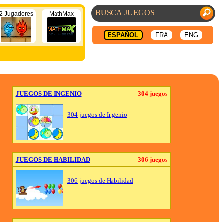
2 Jugadores
MathMax
ESPAÑOL
FRA
ENG
JUEGOS DE INGENIO
304 juegos
304 juegos de Ingenio
JUEGOS DE HABILIDAD
306 juegos
306 juegos de Habilidad