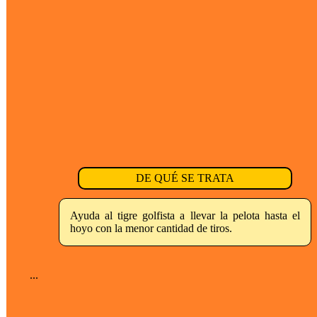
DE QUÉ SE TRATA
Ayuda al tigre golfista a llevar la pelota hasta el
hoyo con la menor cantidad de tiros.
...