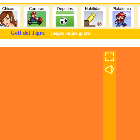
Chicas
Carreras
Deportes
Habilidad
Plataforma
Golf del Tigre
juegos online gratis