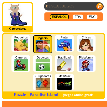
ESPAÑOL
FRA
ENG
Gatoconbota
Pequeños
Pintar
Chicas
Ingenio
Carreras
Deportes
Habilidad
Plataforma
2 Jugadores
MathMax
Puzzle - Paradise Island
juegos online gratis