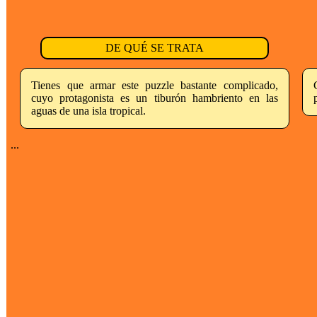
DE QUÉ SE TRATA
Tienes que armar este puzzle bastante complicado,
cuyo protagonista es un tiburón hambriento en las
aguas de una isla tropical.
...