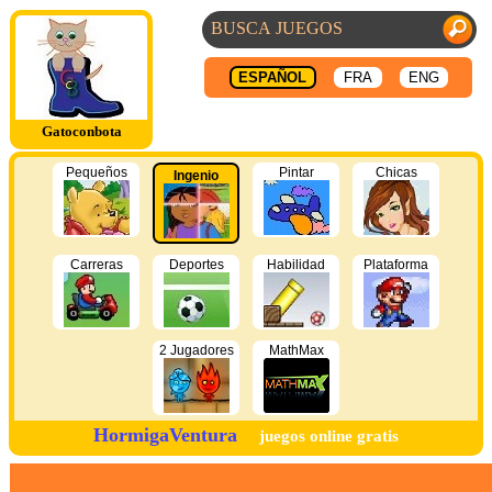
ESPAÑOL
FRA
ENG
Gatoconbota
Pequeños
Pintar
Chicas
Ingenio
Carreras
Deportes
Habilidad
Plataforma
2 Jugadores
MathMax
HormigaVentura
juegos online gratis