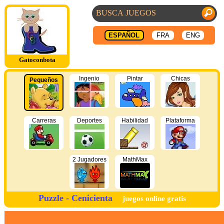
ESPAÑOL
FRA
ENG
Gatoconbota
Ingenio
Pintar
Chicas
Pequeños
Carreras
Deportes
Habilidad
Plataforma
2 Jugadores
MathMax
Puzzle - Cenicienta
juegos online gratis