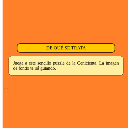
DE QUÉ SE TRATA
Juega a este sencillo puzzle de la Cenicienta. La imagen
de fondo te irá guiando.
...