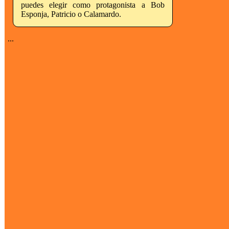
puedes elegir como protagonista a Bob
Esponja, Patricio o Calamardo.
...