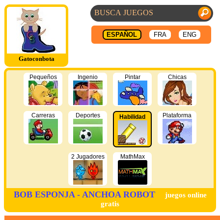
ESPAÑOL
FRA
ENG
Gatoconbota
Pequeños
Ingenio
Pintar
Chicas
Carreras
Deportes
Plataforma
Habilidad
2 Jugadores
MathMax
BOB ESPONJA - ANCHOA ROBOT
juegos online
gratis