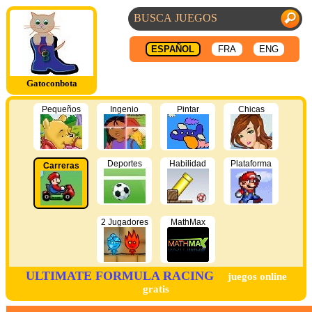
ESPAÑOL
FRA
ENG
Gatoconbota
Pequeños
Ingenio
Pintar
Chicas
Deportes
Habilidad
Plataforma
Carreras
2 Jugadores
MathMax
ULTIMATE FORMULA RACING
juegos online
gratis