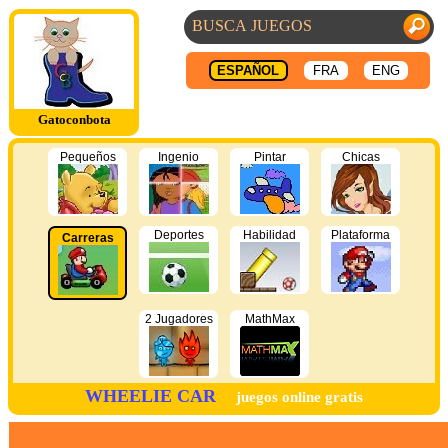
ESPAÑOL
FRA
ENG
Gatoconbota
Pequeños
Ingenio
Pintar
Chicas
Deportes
Habilidad
Plataforma
Carreras
2 Jugadores
MathMax
WHEELIE CAR
juegos online gratis