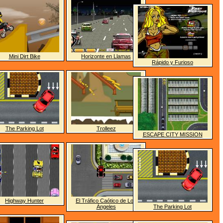
Mini Dirt Bike
Horizonte en Llamas
Rápido y Furioso
The Parking Lot
Trolleez
ESCAPE CITY MISSION
Highway Hunter
El Tráfico Caótico de Los
Ángeles
The Parking Lot