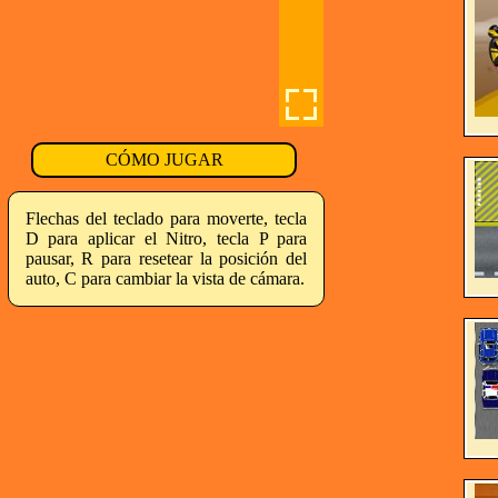
CÓMO JUGAR
Flechas del teclado para moverte, tecla
D para aplicar el Nitro, tecla P para
pausar, R para resetear la posición del
auto, C para cambiar la vista de cámara.