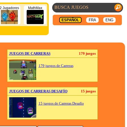
2 Jugadores
MathMax
ESPAÑOL
FRA
ENG
JUEGOS DE CARRERAS
179 juegos
179 juegos de Carreras
JUEGOS DE CARRERAS DESAFÍO
15 juegos
15 juegos de Carreras Desafío