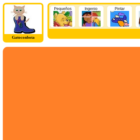
Pequeños
Ingenio
Pintar
Gatoconbota