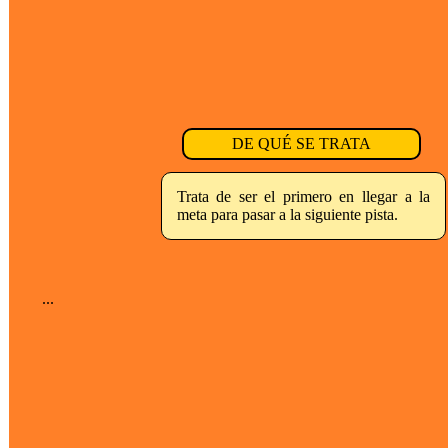
DE QUÉ SE TRATA
Trata de ser el primero en llegar a la
meta para pasar a la siguiente pista.
...