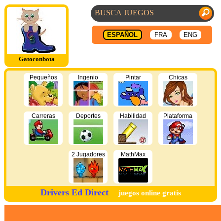
ESPAÑOL
FRA
ENG
Gatoconbota
Pequeños
Ingenio
Pintar
Chicas
Carreras
Deportes
Habilidad
Plataforma
2 Jugadores
MathMax
Drivers Ed Direct
juegos online gratis