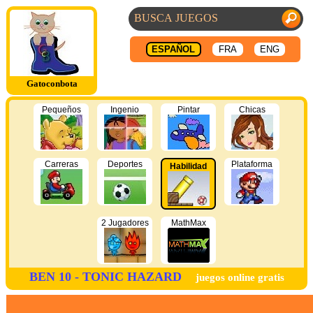
ESPAÑOL
FRA
ENG
Gatoconbota
Pequeños
Ingenio
Pintar
Chicas
Carreras
Deportes
Plataforma
Habilidad
2 Jugadores
MathMax
BEN 10 - TONIC HAZARD
juegos online gratis