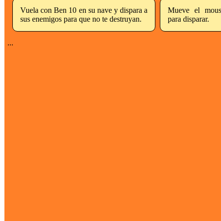
Vuela con Ben 10 en su nave y dispara a
Mueve el mouse
sus enemigos para que no te destruyan.
para disparar.
...