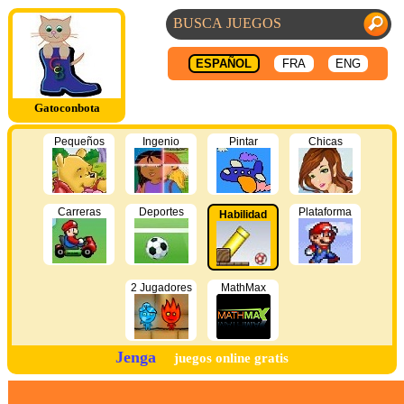
ESPAÑOL
FRA
ENG
Gatoconbota
Pequeños
Ingenio
Pintar
Chicas
Carreras
Deportes
Plataforma
Habilidad
2 Jugadores
MathMax
Jenga
juegos online gratis